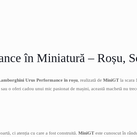
nce în Miniatură – Roșu, S
Lamborghini Urus Performance în roșu
, realizată de
MiniGT
la scara
e sau o oferi cadou unui mic pasionat de mașini, această machetă nu tre
rtă, ci atenția cu care a fost construită.
MiniGT
este cunoscut în rândul