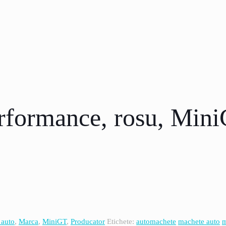
rformance, rosu, Mini
 auto
,
Marca
,
MiniGT
,
Producator
Etichete:
automachete
machete auto
m