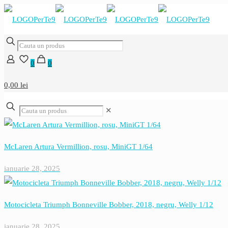
0
0
0,00 lei
✕
McLaren Artura Vermillion, rosu, MiniGT 1/64
ianuarie 28, 2025
Motocicleta Triumph Bonneville Bobber, 2018, negru, Welly 1/12
ianuarie 28, 2025