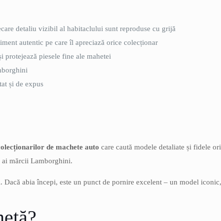
iecare detaliu vizibil al habitaclului sunt reproduse cu grijă
timent autentic pe care îl apreciază orice colecționar
i protejează piesele fine ale mahetei
mborghini
tat și de expus
colecționarilor de machete auto
care caută modele detaliate și fidele or
ni ai mărcii Lamborghini.
 Dacă abia începi, este un punct de pornire excelent – un model iconic, 
hetă?