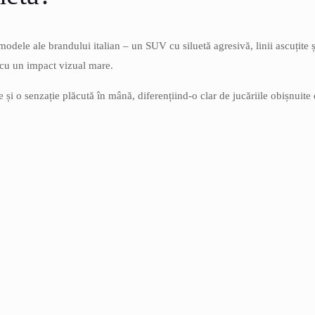
dele ale brandului italian – un SUV cu siluetă agresivă, linii ascuțite
 cu un impact vizual mare.
e și o senzație plăcută în mână, diferențiind-o clar de jucăriile obișnuite 