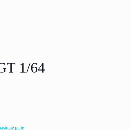
GT 1/64
asinute
perte