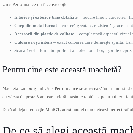
Urus Performance nu face excepție.
Interior și exterior bine detaliate
– fiecare linie a caroseriei, f
Corp din metal turnat
– conferă greutate, rezistență și acel sen
Accesorii din plastic de calitate
– completează aspectul vizual ș
Culoare roșu intens
– exact culoarea care definește spiritul La
Scara 1/64
– formatul preferat al colecționarilor, ușor de depozi
Pentru cine este această machetă?
Macheta Lamborghini Urus Performance se adresează în primul rând
cu vârsta de peste 3 ani care adoră mașinile rapide și pentru tinerii fa
Dacă ai deja o colecție MiniGT, acest model completează perfect raftul.
De ce să alegi această mac