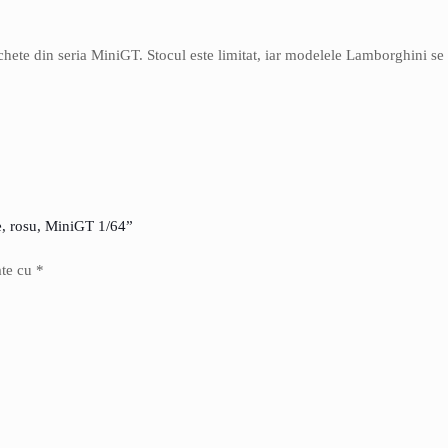
hete din seria MiniGT. Stocul este limitat, iar modelele Lamborghini se
e, rosu, MiniGT 1/64”
ate cu
*