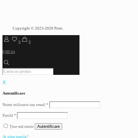
Copyright © 2023-2026 Perte.
0
0
0,00 lei
✕
Autentificare
Nume utilizator sau email
*
Parolă
*
Ține-mă minte
Autentificare
Ai uitat parola?