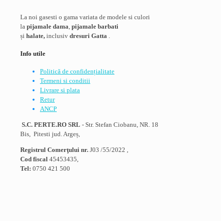
La noi gasesti o gama variata de modele si culori
la
pijamale dama
,
pijamale barbati
și
halate,
inclusiv
dresuri Gatta
.
Info utile
Politică de confidențialitate
Termeni si conditii
Livrare si plata
Retur
ANCP
S.C. PERTE.RO SRL
- Str. Stefan Ciobanu, NR. 18
Bis, Pitesti jud. Argeș,
Registrul Comerţului nr.
J03 /55/2022 ,
Cod fiscal
45453435,
Tel:
0750 421 500