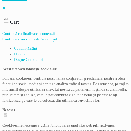
✕
Cart
Continuă cu finalizarea comenzii
Continuă cumpărăturile
Vezi coșul
Consimţământ
Detalii
Despre
Cookie-uri
Acest site web folosește cookie-uri
Folosim cookie-uri pentru a personaliza conținutul și reclamele, pentru a oferi
funcții de social media și pentru a analiza traficul nostru. De asemenea, partajăm
informații despre utilizarea site-ului nostru cu partenerii noștri de social media,
publicitate și analiză, care le pot combina cu alte informații pe care le-ați
furnizat sau pe care le-au colectat din utilizarea serviciilor lor.
Necesar
Cookie-urile necesare ajută la funcționarea unui site web prin activarea
funcțiilor de bază, cum ar fi navigarea pe pagină și accesul la zonele securizate