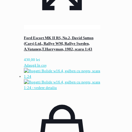
Ford Escort MK II RS, No.2, David Sutton
(Cars) Ltd., Rallye WM, Rallye Sweden,
A.Vatanen,T.Harryman, 1982, scara 1:43
430,00
lei
Adaugă în coș