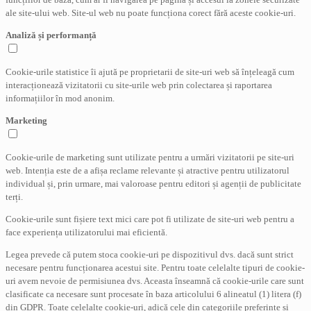
ale site-ului web. Site-ul web nu poate funcționa corect fără aceste cookie-uri.
Analiză și performanță
Cookie-urile statistice îi ajută pe proprietarii de site-uri web să înțeleagă cum
interacționează vizitatorii cu site-urile web prin colectarea și raportarea
informațiilor în mod anonim.
Marketing
Cookie-urile de marketing sunt utilizate pentru a urmări vizitatorii pe site-uri
web. Intenția este de a afișa reclame relevante și atractive pentru utilizatorul
individual și, prin urmare, mai valoroase pentru editori și agenții de publicitate
terți.
Cookie-urile sunt fișiere text mici care pot fi utilizate de site-uri web pentru a
face experiența utilizatorului mai eficientă.
Legea prevede că putem stoca cookie-uri pe dispozitivul dvs. dacă sunt strict
necesare pentru funcționarea acestui site. Pentru toate celelalte tipuri de cookie-
uri avem nevoie de permisiunea dvs. Aceasta înseamnă că cookie-urile care sunt
clasificate ca necesare sunt procesate în baza articolului 6 alineatul (1) litera (f)
din GDPR. Toate celelalte cookie-uri, adică cele din categoriile preferințe și