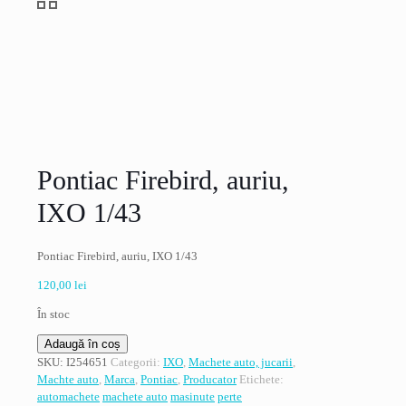
Pontiac Firebird, auriu,
IXO 1/43
Pontiac Firebird, auriu, IXO 1/43
120,00
lei
În stoc
Cantitate
Adaugă în coș
Pontiac
SKU:
I254651
Categorii:
IXO
,
Machete auto, jucarii
,
Firebird,
Machte auto
,
Marca
,
Pontiac
,
Producator
Etichete:
auriu,
automachete
machete auto
masinute
perte