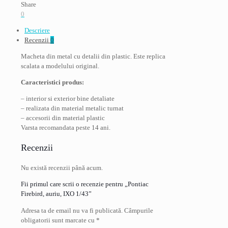
IXO
Share
1/43
0
Descriere
Recenzii
0
Macheta din metal cu detalii din plastic. Este replica
scalata a modelului original.
Caracteristici produs:
– interior si exterior bine detaliate
– realizata din material metalic turnat
– accesorii din material plastic
Varsta recomandata peste 14 ani.
Recenzii
Nu există recenzii până acum.
Fii primul care scrii o recenzie pentru „Pontiac
Firebird, auriu, IXO 1/43”
Adresa ta de email nu va fi publicată.
Câmpurile
obligatorii sunt marcate cu
*