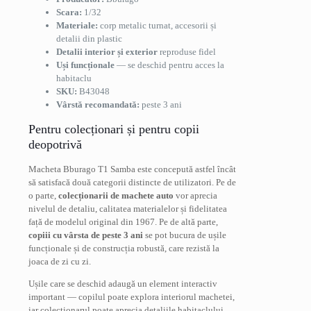
Scara:
1/32
Materiale:
corp metalic turnat, accesorii și
detalii din plastic
Detalii interior și exterior
reproduse fidel
Uși funcționale
— se deschid pentru acces la
habitaclu
SKU:
B43048
Vârstă recomandată:
peste 3 ani
Pentru colecționari și pentru copii
deopotrivă
Macheta Bburago T1 Samba este concepută astfel încât
să satisfacă două categorii distincte de utilizatori. Pe de
o parte,
colecționarii de machete auto
vor aprecia
nivelul de detaliu, calitatea materialelor și fidelitatea
față de modelul original din 1967. Pe de altă parte,
copiii cu vârsta de peste 3 ani
se pot bucura de ușile
funcționale și de construcția robustă, care rezistă la
joaca de zi cu zi.
Ușile care se deschid adaugă un element interactiv
important — copilul poate explora interiorul machetei,
iar colecționarul poate aprecia detaliile habitaclului