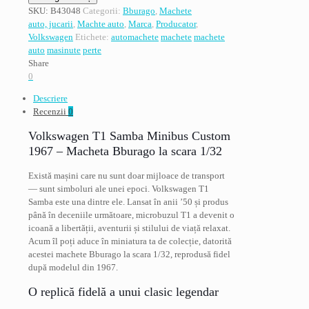
Volkswagen
SKU:
B43048
Categorii:
Bburago
,
Machete
T1
auto, jucarii
,
Machte auto
,
Marca
,
Producator
,
Samba
Volkswagen
Etichete:
automachete
machete
machete
minibus
auto
masinute
perte
custom,
Share
1967,
0
Bburago
Descriere
1/32
Recenzii
0
Volkswagen T1 Samba Minibus Custom
1967 – Macheta Bburago la scara 1/32
Există mașini care nu sunt doar mijloace de transport
— sunt simboluri ale unei epoci. Volkswagen T1
Samba este una dintre ele. Lansat în anii ’50 și produs
până în deceniile următoare, microbuzul T1 a devenit o
icoană a libertății, aventurii și stilului de viață relaxat.
Acum îl poți aduce în miniatura ta de colecție, datorită
acestei machete Bburago la scara 1/32, reprodusă fidel
după modelul din 1967.
O replică fidelă a unui clasic legendar