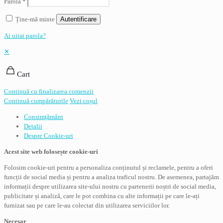
Parolă
*
Ține-mă minte
Autentificare
Ai uitat parola?
✕
Cart
Continuă cu finalizarea comenzii
Continuă cumpărăturile
Vezi coșul
Consimţământ
Detalii
Despre
Cookie-uri
Acest site web folosește cookie-uri
Folosim cookie-uri pentru a personaliza conținutul și reclamele, pentru a oferi
funcții de social media și pentru a analiza traficul nostru. De asemenea, partajăm
informații despre utilizarea site-ului nostru cu partenerii noștri de social media,
publicitate și analiză, care le pot combina cu alte informații pe care le-ați
furnizat sau pe care le-au colectat din utilizarea serviciilor lor.
Necesar