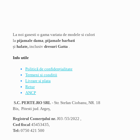
La noi gasesti o gama variata de modele si culori
la
pijamale dama
,
pijamale barbati
și
halate,
inclusiv
dresuri Gatta
.
Info utile
Politică de confidențialitate
Termeni si conditii
Livrare si plata
Retur
ANCP
S.C. PERTE.RO SRL
- Str. Stefan Ciobanu, NR. 18
Bis, Pitesti jud. Argeș,
Registrul Comerţului nr.
J03 /55/2022 ,
Cod fiscal
45453435,
Tel:
0750 421 500