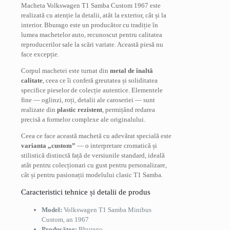
Macheta Volkswagen T1 Samba Custom 1967 este
realizată cu atenție la detalii, atât la exterior, cât și la
interior. Bburago este un producător cu tradiție în
lumea machetelor auto, recunoscut pentru calitatea
reproducerilor sale la scări variate. Această piesă nu
face excepție.
Corpul machetei este turnat din
metal de înaltă
calitate
, ceea ce îi conferă greutatea și soliditatea
specifice pieselor de colecție autentice. Elementele
fine — oglinzi, roți, detalii ale caroseriei — sunt
realizate din
plastic rezistent
, permițând redarea
precisă a formelor complexe ale originalului.
Ceea ce face această machetă cu adevărat specială este
varianta „custom”
— o interpretare cromatică și
stilistică distinctă față de versiunile standard, ideală
atât pentru colecționari cu gust pentru personalizare,
cât și pentru pasionații modelului clasic T1 Samba.
Caracteristici tehnice și detalii de produs
Model:
Volkswagen T1 Samba Minibus
Custom, an 1967
Producător:
Bburago