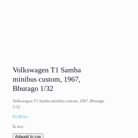
Volkswagen T1 Samba
minibus custom, 1967,
Bburago 1/32
Volkswagen T1 Samba minibus custom, 1967, Bburago
1/32
65,00
lei
În stoc
Cantitate
Adaugă în coș