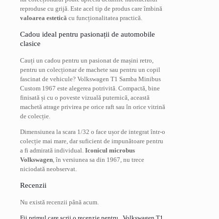
reproduse cu grijă. Este acel tip de produs care îmbină
valoarea estetică
cu funcționalitatea practică.
Cadou ideal pentru pasionații de automobile
clasice
Cauți un cadou pentru un pasionat de mașini retro,
pentru un colecționar de machete sau pentru un copil
fascinat de vehicule? Volkswagen T1 Samba Minibus
Custom 1967 este alegerea potrivită. Compactă, bine
finisată și cu o poveste vizuală puternică, această
machetă atrage privirea pe orice raft sau în orice vitrină
de colecție.
Dimensiunea la scara 1/32 o face ușor de integrat într-o
colecție mai mare, dar suficient de impunătoare pentru
a fi admirată individual.
Iconicul microbus
Volkswagen
, în versiunea sa din 1967, nu trece
niciodată neobservat.
Recenzii
Nu există recenzii până acum.
Fii primul care scrii o recenzie pentru „Volkswagen T1